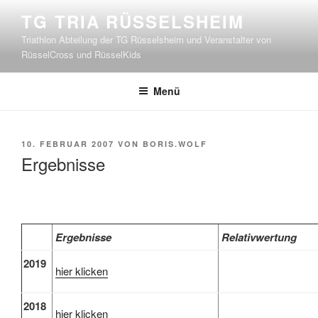
Zum
TG TRIA RÜSSELSHEIM
Inhalt
Triathlon Abteilung der TG Rüsselsheim und Veranstalter von
springen
RüsselCross und RüsselKids
Menü
VERÖFFENTLICHT
10. FEBRUAR 2007
VON
BORIS.WOLF
AM
Ergebnisse
Ergebnisse
Relativwertung
2019
hier klicken
2018
hier klicken