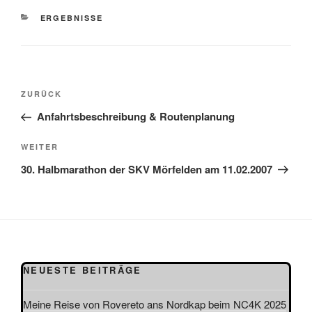
KATEGORIEN
ERGEBNISSE
Beitragsnavigation
Vorheriger
ZURÜCK
Beitrag
Anfahrtsbeschreibung & Routenplanung
Nächster
WEITER
Beitrag
30. Halbmarathon der SKV Mörfelden am 11.02.2007
NEUESTE BEITRÄGE
Meine Reise von Rovereto ans Nordkap beim NC4K 2025