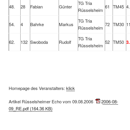
TG Tria
48.
28
Fabian
Günter
61
TM45
4.
Rüsselsheim
TG Tria
54.
4
Bahrke
Markus
72
TM30
1
Rüsselsheim
TG Tria
62.
132
Swoboda
Rudolf
52
TM50
3.
Rüsselsheim
Homepage des Veranstalters:
klick
Artikel Rüsselsheimer Echo vom 09.08.2006:
2006-08-
09_RE.pdf (164.36 KB)