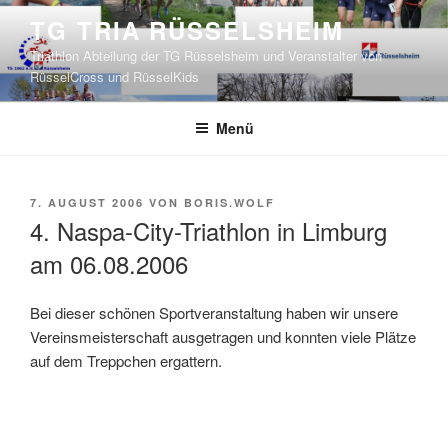
Zum
TG TRIA RÜSSELSHEIM
Inhalt
Triathlon Abteilung der TG Rüsselsheim und Veranstalter von
springen
RüsselCross und RüsselKids
Menü
VERÖFFENTLICHT
7. AUGUST 2006
VON
BORIS.WOLF
AM
4. Naspa-City-Triathlon in Limburg
am 06.08.2006
Bei dieser schönen Sportveranstaltung haben wir unsere
Vereinsmeisterschaft ausgetragen und konnten viele Plätze
auf dem Treppchen ergattern.