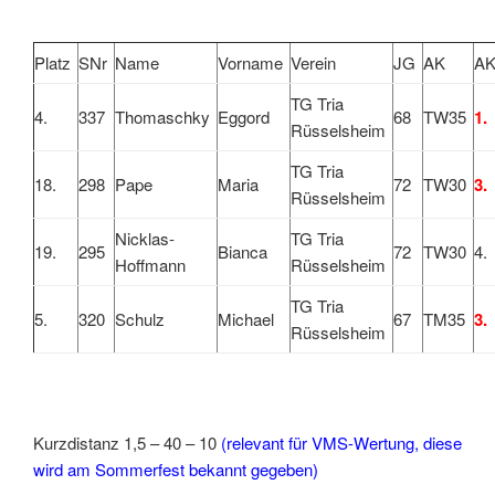
Platz
SNr
Name
Vorname
Verein
JG
AK
AK
TG Tria
4.
337
Thomaschky
Eggord
68
TW35
1.
Rüsselsheim
TG Tria
18.
298
Pape
Maria
72
TW30
3.
Rüsselsheim
Nicklas-
TG Tria
19.
295
Bianca
72
TW30
4.
Hoffmann
Rüsselsheim
TG Tria
5.
320
Schulz
Michael
67
TM35
3.
Rüsselsheim
Kurzdistanz 1,5 – 40 – 10
(relevant für VMS-Wertung, diese
wird am Sommerfest bekannt gegeben)