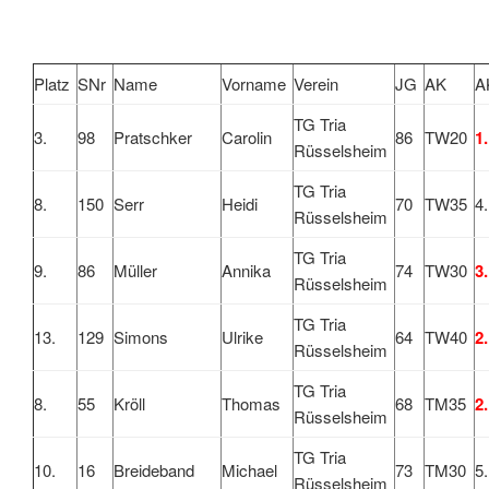
Platz
SNr
Name
Vorname
Verein
JG
AK
A
TG Tria
3.
98
Pratschker
Carolin
86
TW20
1.
Rüsselsheim
TG Tria
8.
150
Serr
Heidi
70
TW35
4.
Rüsselsheim
TG Tria
9.
86
Müller
Annika
74
TW30
3.
Rüsselsheim
TG Tria
13.
129
Simons
Ulrike
64
TW40
2.
Rüsselsheim
TG Tria
8.
55
Kröll
Thomas
68
TM35
2.
Rüsselsheim
TG Tria
10.
16
Breideband
Michael
73
TM30
5.
Rüsselsheim