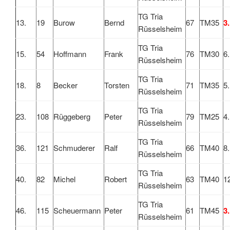
TG Tria
13.
19
Burow
Bernd
67
TM35
3.
Rüsselsheim
TG Tria
15.
54
Hoffmann
Frank
76
TM30
6.
Rüsselsheim
TG Tria
18.
8
Becker
Torsten
71
TM35
5.
Rüsselsheim
TG Tria
23.
108
Rüggeberg
Peter
79
TM25
4.
Rüsselsheim
TG Tria
36.
121
Schmuderer
Ralf
66
TM40
8.
Rüsselsheim
TG Tria
40.
82
Michel
Robert
63
TM40
1
Rüsselsheim
TG Tria
46.
115
Scheuermann
Peter
61
TM45
3.
Rüsselsheim