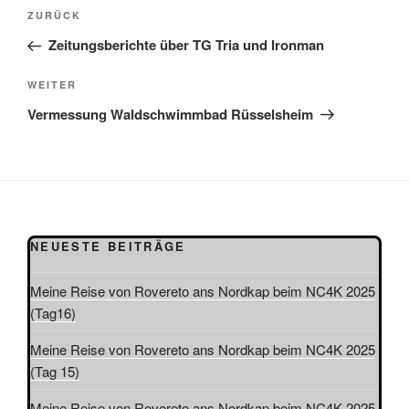
Beitragsnavigation
Vorheriger
ZURÜCK
Beitrag
Zeitungsberichte über TG Tria und Ironman
Nächster
WEITER
Beitrag
Vermessung Waldschwimmbad Rüsselsheim
NEUESTE BEITRÄGE
Meine Reise von Rovereto ans Nordkap beim NC4K 2025
(Tag16)
Meine Reise von Rovereto ans Nordkap beim NC4K 2025
(Tag 15)
Meine Reise von Rovereto ans Nordkap beim NC4K 2025